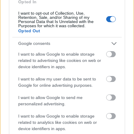
Opted In
honvágy semmi.
hiányzik persze néhány ember; ...
I want to opt-out of Collection, Use,
Retention, Sale, and/or Sharing of my
Personal Data that Is Unrelated with the
Purposes for which it was collected.
Opted Out
Google consents
I want to allow Google to enable storage
related to advertising like cookies on web or
device identifiers in apps.
I want to allow my user data to be sent to
Google for online advertising purposes.
I want to allow Google to send me
personalized advertising.
„…ami szépség nélkül…”
I want to allow Google to enable storage
related to analytics like cookies on web or
klór
•
2020. április 09.
0
device identifiers in apps.