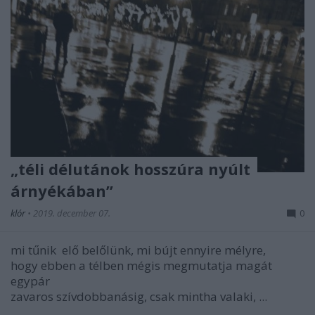
„téli délutánok hosszúra nyúlt
árnyékában”
klór
•
2019. december 07.
0
mi tűnik
elő belőlünk, mi bújt ennyire mélyre,
hogy ebben a télben mégis megmutatja magát
egypár
zavaros szívdobbanásig, csak mintha valaki, ...