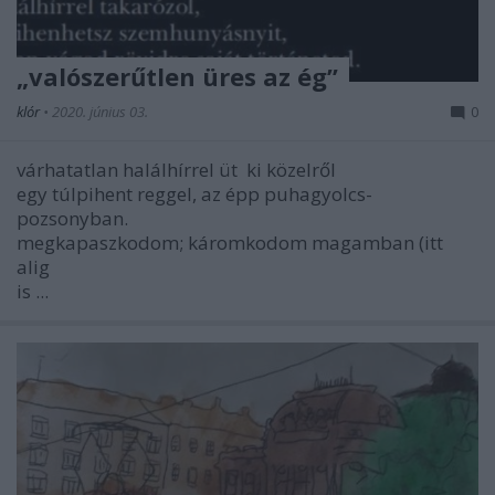
„valószerűtlen üres az ég”
klór
•
2020. június 03.
0
várhatatlan halálhírrel üt
ki közelről
egy túlpihent reggel, az épp puhagyolcs-
pozsonyban.
megkapaszkodom; káromkodom magamban (itt
alig
is ...