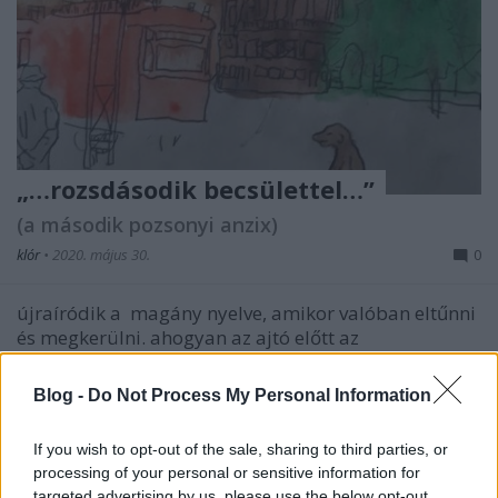
„…rozsdásodik becsülettel…”
(a második pozsonyi anzix)
klór
•
2020. május 30.
0
újraíródik a
magány nyelve, amikor
valóban
eltűnni
és megkerülni. ahogyan az ajtó előtt az
előreláthatatlan dolgok
ücsörögnek. hetek óta ...
Blog -
Do Not Process My Personal Information
If you wish to opt-out of the sale, sharing to third parties, or
processing of your personal or sensitive information for
targeted advertising by us, please use the below opt-out